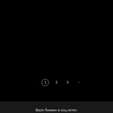
Свинтиликтуалы
Родина знает
Разум осветил
Престол
Пора творить добро
Полудруг
Охота на человека
Отцы
-
1
2
3
+
Вася Ложкин в соц.сетях: