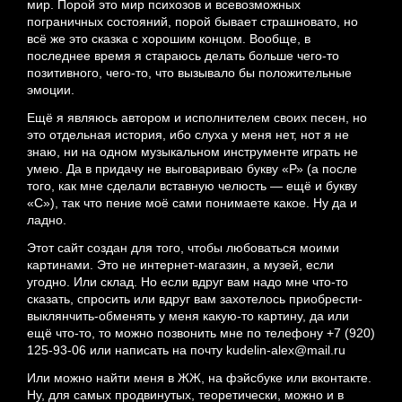
мир. Порой это мир психозов и всевозможных
пограничных состояний, порой бывает страшновато, но
всё же это сказка с хорошим концом. Вообще, в
последнее время я стараюсь делать больше чего-то
позитивного, чего-то, что вызывало бы положительные
эмоции.
Ещё я являюсь автором и исполнителем своих песен, но
это отдельная история, ибо слуха у меня нет, нот я не
знаю, ни на одном музыкальном инструменте играть не
умею. Да в придачу не выговариваю букву «Р» (а после
того, как мне сделали вставную челюсть — ещё и букву
«С»), так что пение моё сами понимаете какое. Ну да и
ладно.
Этот сайт создан для того, чтобы любоваться моими
картинами. Это не интернет-магазин, а музей, если
угодно. Или склад. Но если вдруг вам надо мне что-то
сказать, спросить или вдруг вам захотелось приобрести-
выклянчить-обменять у меня какую-то картину, да или
ещё что-то, то можно позвонить мне по телефону +7 (920)
125-93-06 или написать на почту
kudelin-alex@mail.ru
Или можно найти меня в ЖЖ, на фэйсбуке или вконтакте.
Ну, для самых продвинутых, теоретически, можно и в