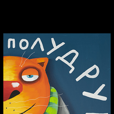
Свинтиликтуалы
Родина знает
Разум осветил
Престол
Пора творить добро