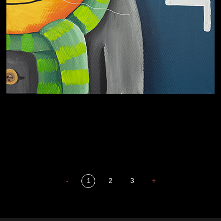
Охота на человека
Отцы
-
1
2
3
+