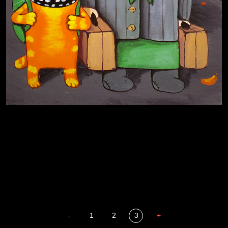
Иди
В каком смысле?
Сладких снов
-
1
2
3
+