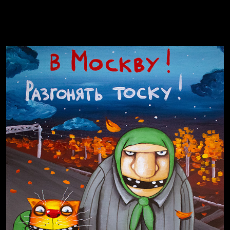
Russian Federation
Давайте тешить себя иллюзиями
За счастьем
Мизантроп