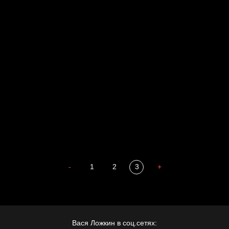
Russian Federation
Давайте тешить себя иллюзиями
За счастьем
Мизантроп
В Москву! Разгонять тоску!
Иди
В каком смысле?
Сладких снов
-
1
2
3
+
Вася Ложкин в соц.сетях: