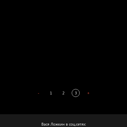
Russian Federation
Давайте тешить себя иллюзиями
За счастьем
Мизантроп
В Москву! Разгонять тоску!
Иди
В каком смысле?
Сладких снов
-
1
2
3
+
Вася Ложкин в соц.сетях: