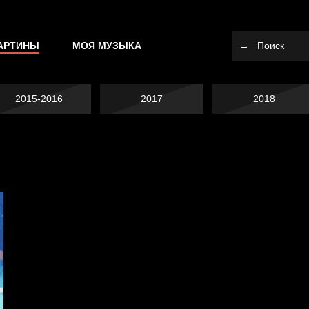
АРТИНЫ
МОЯ МУЗЫКА
2015-2016
2017
2018
Попытка заняться
Попытка заняться
спортом №10
Смотри, как все
спортом №9
Давайте тешить
похорошело