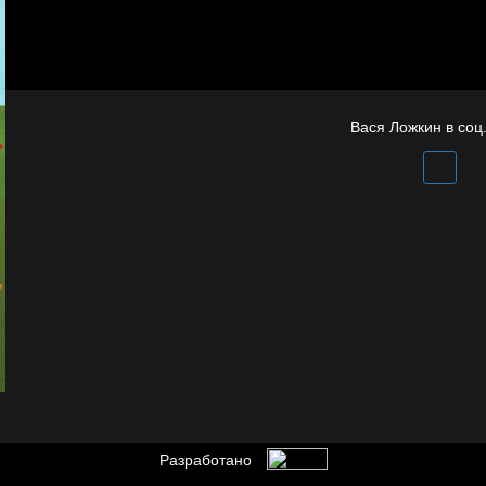
Мизантроп
себя иллюзиями
Иди
Сладких снов
Вася Ложкин в соц.
Разработано