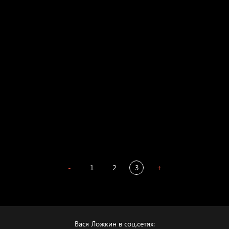
Russian Federation
Давайте тешить себя иллюзиями
За счастьем
Мизантроп
В Москву! Разгонять тоску!
Иди
В каком смысле?
Сладких снов
-
1
2
3
+
Вася Ложкин в соц.сетях: