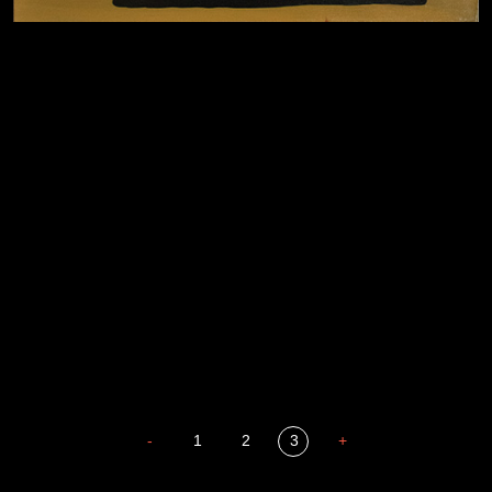
Давайте тешить себя иллюзиями
За счастьем
Мизантроп
В Москву! Разгонять тоску!
Иди
Russian Federation
В каком смысле?
Сладких снов
-
1
2
3
+