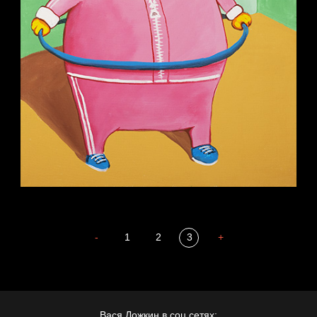
-
1
2
3
+
Вася Ложкин в соц.сетях: