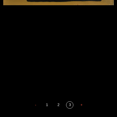
Давайте тешить себя иллюзиями
За счастьем
Мизантроп
В Москву! Разгонять тоску!
Иди
Russian Federation
В каком смысле?
Сладких снов
-
1
2
3
+