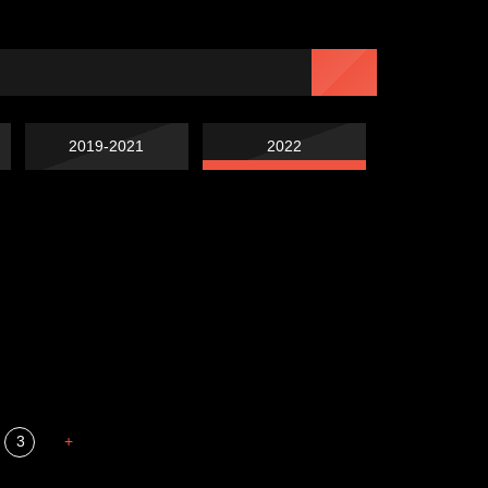
2019-2021
2022
Попытка заняться
Попытка заняться
спортом №7
Russian Federation
спортом №6
Мизантроп
3
+
В каком смысле?