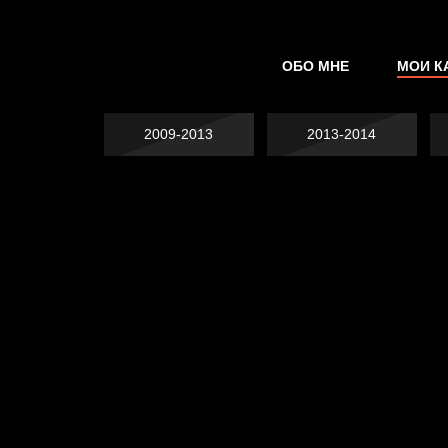
ОБО МНЕ
МОИ К
2009-2013
2013-2014
Попытка заняться
Попытка заняться
спортом №2
Попытка заняться
спортом №3
Давайте тешить
спортом №8
В Москву! Разгонять
себя иллюзиями