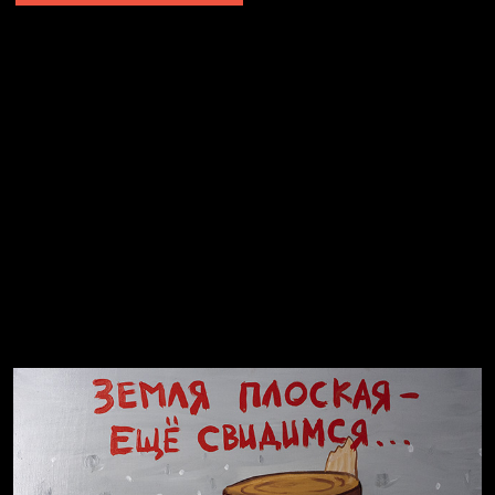
Не грузи
Не вижу, не слышу, не скажу
Навстречу весне
На потом
Много сладкого вредно
Лишние детали
Котоград