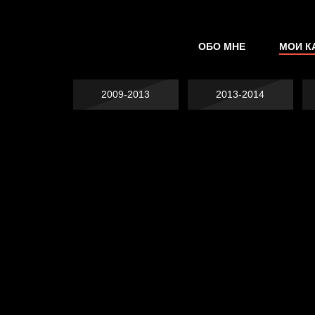
ОБО МНЕ
МОИ К
2009-2013
2013-2014
Не грузи
На потом
Котоград
Воздух свободы
А у нас в квартире