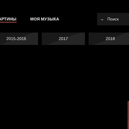
АРТИНЫ
МОЯ МУЗЫКА
2015-2016
2017
2018
Не вижу, не слышу,
Много сладкого
не скажу
Земля плоская
вредно
Внутренний мир
Бойцы невидимого