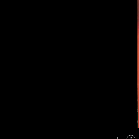
фронта
-
1
2