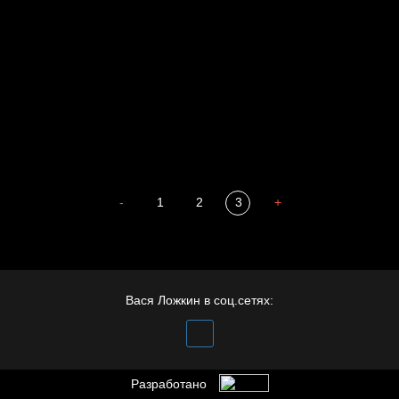
Мизантроп
В Москву! Разгонять тоску!
Иди
В каком смысле?
Сладких снов
-
1
2
3
+
Вася Ложкин в соц.сетях:
Разработано