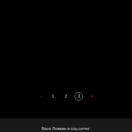
Russian Federation
Давайте тешить себя иллюзиями
За счастьем
Мизантроп
В Москву! Разгонять тоску!
Иди
В каком смысле?
Сладких снов
-
1
2
3
+
Вася Ложкин в соц.сетях: