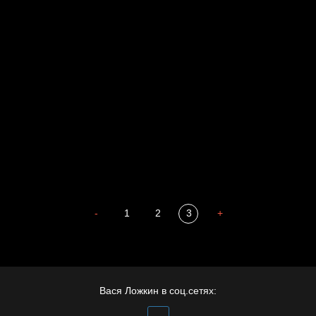
Давайте тешить себя иллюзиями
За счастьем
Мизантроп
В Москву! Разгонять тоску!
Иди
Russian Federation
В каком смысле?
Сладких снов
-
1
2
3
+
Вася Ложкин в соц.сетях: