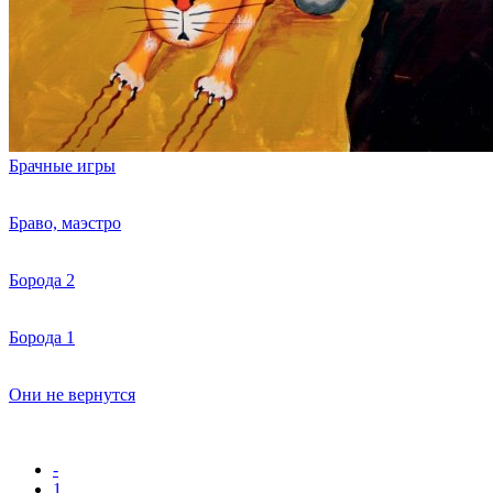
Брачные игры
Браво, маэстро
Борода 2
Борода 1
Они не вернутся
-
1