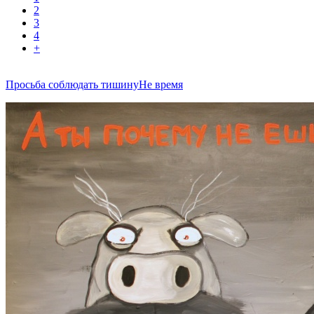
2
3
4
+
Просьба соблюдать тишину
Не время