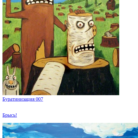
Буратинизация 007
Брысь!