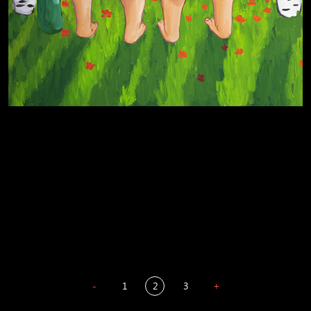
А у нас в квартире газ
Бойцы невидимого фронта
Бдительность
Попытка заняться спортом №4
-
1
2
3
+
Весна