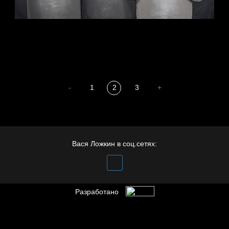
Весна
Не вижу, не слышу,
-
1
2
3
+
Бдительность
не скажу
Вася Ложкин в соц.сетях:
Разработано