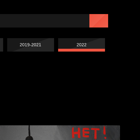
2019-2021
2022
Навстречу весне
Лишние детали
Котоград
Земля плоская