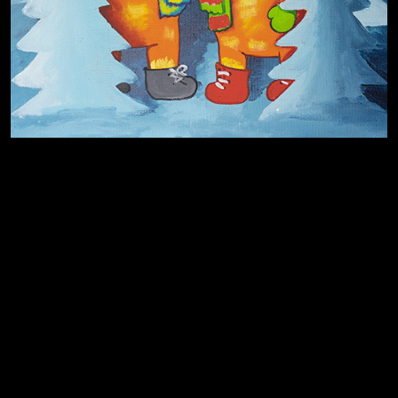
На потом
Много сладкого вредно
Лишние детали
Котоград
Земля плоская