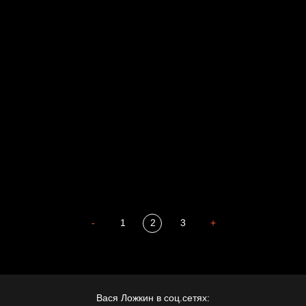
Голова
Воздух свободы
Внутренний мир
Весна
А у нас в квартире газ
Бойцы невидимого фронта
Бдительность
Попытка заняться спортом №4
-
1
2
3
+
Вася Ложкин в соц.сетях: