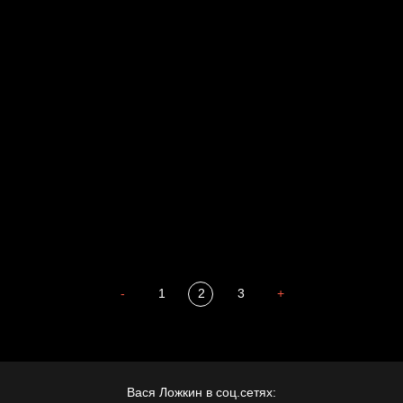
Голова
Воздух свободы
Внутренний мир
Весна
А у нас в квартире газ
Бойцы невидимого фронта
Бдительность
Попытка заняться спортом №4
-
1
2
3
+
Вася Ложкин в соц.сетях: