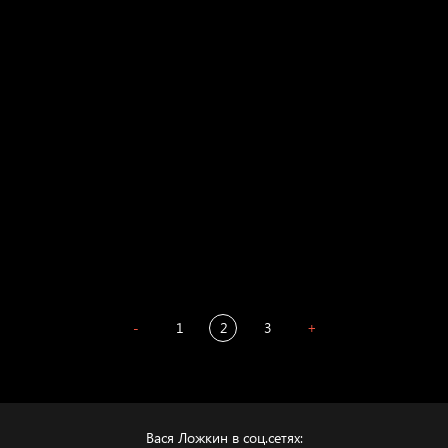
Голова
Воздух свободы
Внутренний мир
Весна
А у нас в квартире газ
Бойцы невидимого фронта
Бдительность
Попытка заняться спортом №4
-
1
2
3
+
Вася Ложкин в соц.сетях: