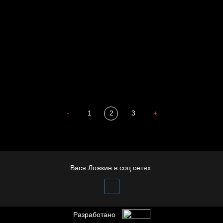
Весна
А у нас в квартире газ
Бойцы невидимого фронта
Бдительность
Попытка заняться спортом №4
-
1
2
3
+
Вася Ложкин в соц.сетях:
Разработано