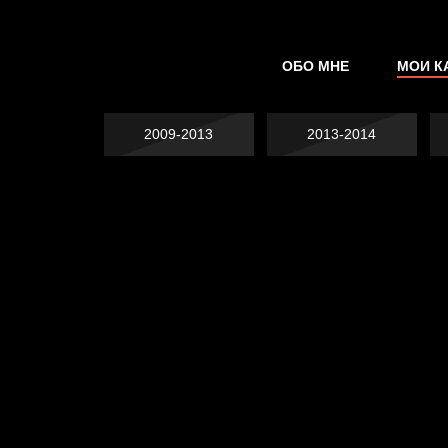
ОБО МНЕ
МОИ К
2009-2013
2013-2014
Явка провалена
Хватит отвлекать
Спящий кот