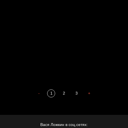
Свинтиликтуалы
Родина знает
Разум осветил
Престол
Пора творить добро
Полудруг
Охота на человека
Отцы
-
1
2
3
+
Вася Ложкин в соц.сетях: