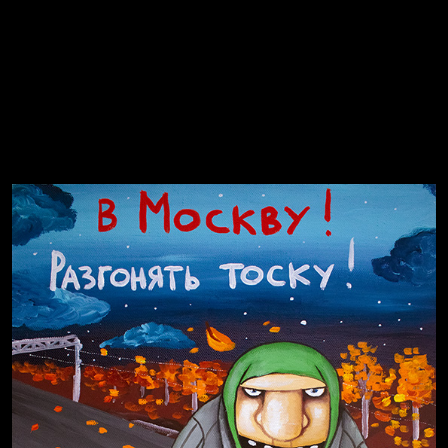
Попытка заняться спортом №8
Смотри, как все похорошело
Попытка заняться спортом №7
Russian Federation
Давайте тешить себя иллюзиями
За счастьем
Мизантроп