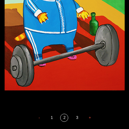
-
1
2
3
+