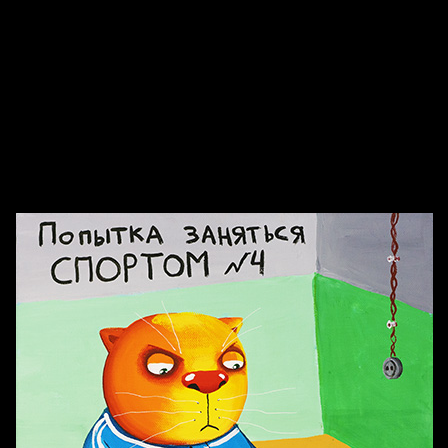
Голова
Воздух свободы
Внутренний мир
Весна
А у нас в квартире газ
Бойцы невидимого фронта
Бдительность