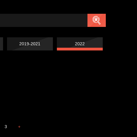
2019-2021
2022
Навстречу весне
Лишние детали
Голова
Весна
3
+