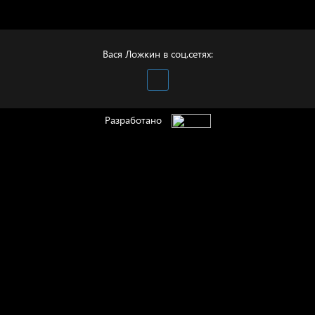
Бойцы невидимого
фронта
Вася Ложкин в соц.сетях:
Разработано