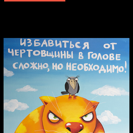
Явка провалена
Я это не я