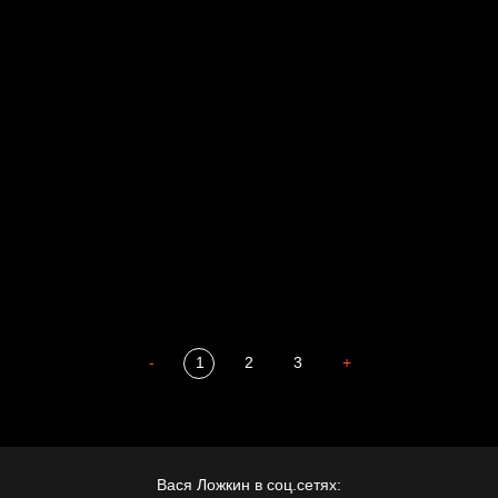
Свинтиликтуалы
Родина знает
Разум осветил
Престол
Пора творить добро
Полудруг
Охота на человека
Отцы
-
1
2
3
+
Вася Ложкин в соц.сетях: