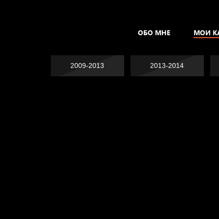
ОБО МНЕ
МОИ К
2009-2013
2013-2014
Явка провалена
Хватит отвлекать
Спящий кот
Родина знает
Пора творить добро