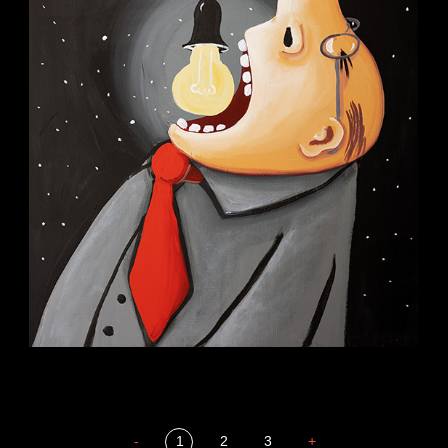
-
1
2
3
+