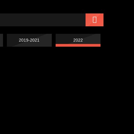
2019-2021
2022
Чертовщина в
Схема сборки кота
голове
Свинтиликтуалы
Престол
Полудруг