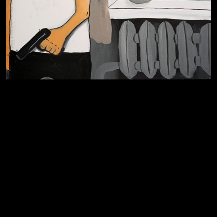
Я это не я
Чертовщина в голове
Хватит отвлекать
Темный лес
Схема сборки кота