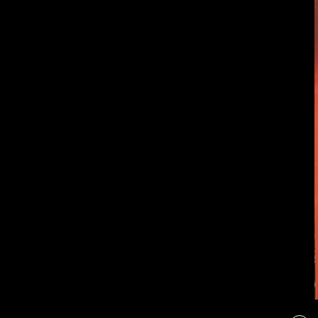
Бойцы невидимого
фронта