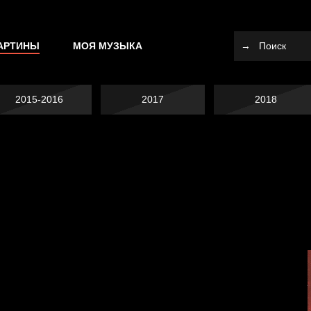
АРТИНЫ
МОЯ МУЗЫКА
2015-2016
2017
2018
Не вижу, не слышу,
Много сладкого
не скажу
Земля плоская
вредно
Внутренний мир