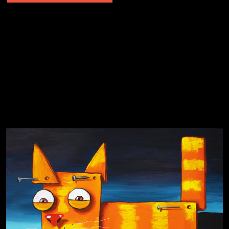
Явка провалена
Я это не я
Чертовщина в голове
Хватит отвлекать
Темный лес