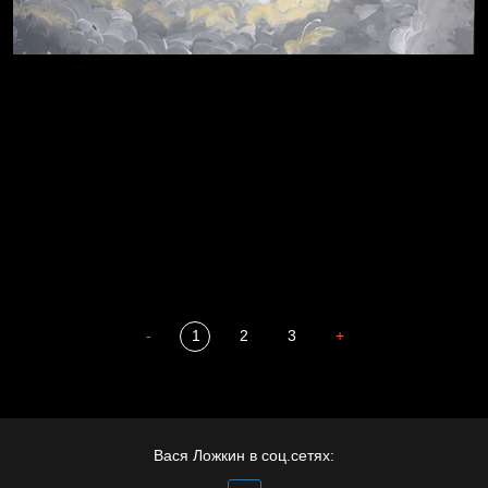
Пора творить добро
Полудруг
Охота на человека
Отцы
-
1
2
3
+
Престол
Вася Ложкин в соц.сетях: