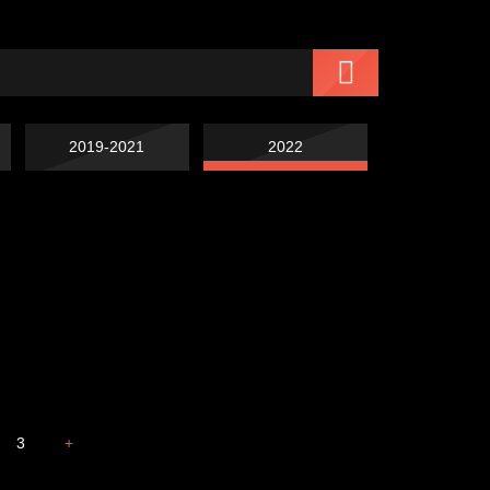
2019-2021
2022
Чертовщина в
Схема сборки кота
голове
Свинтиликтуалы
Престол
3
+
Охота на человека