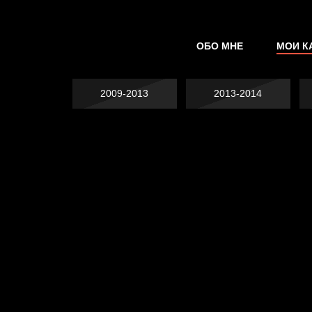
ОБО МНЕ
МОИ К
2009-2013
2013-2014
Явка провалена
Хватит отвлекать
Спящий кот
Родина знает
Пора творить добро