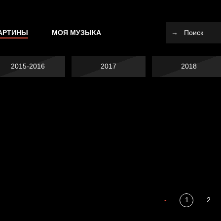
АРТИНЫ
МОЯ МУЗЫКА
2015-2016
2017
2018
Я это не я
Темный лес
СМЕРШ
Разум осветил
-
1
2
Полудруг