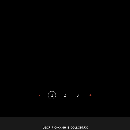
Свинтиликтуалы
Родина знает
Разум осветил
Престол
Пора творить добро
Полудруг
Охота на человека
Отцы
-
1
2
3
+
Вася Ложкин в соц.сетях: