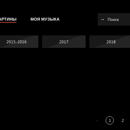
АРТИНЫ
МОЯ МУЗЫКА
2015-2016
2017
2018
Я это не я
Темный лес
СМЕРШ
Разум осветил
-
1
2