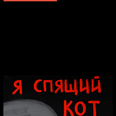
Явка провалена
Я это не я
Чертовщина в голове
Хватит отвлекать
Темный лес
Схема сборки кота