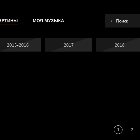
АРТИНЫ
МОЯ МУЗЫКА
2015-2016
2017
2018
Я это не я
Темный лес
СМЕРШ
Разум осветил
-
1
2