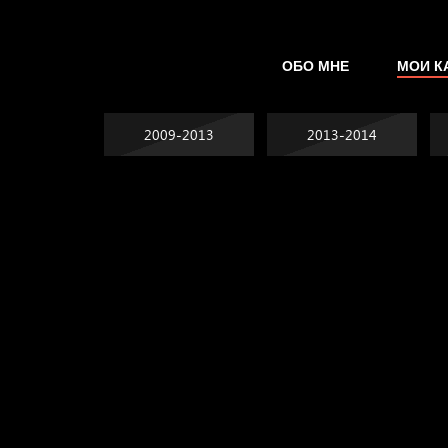
ОБО МНЕ
МОИ К
2009-2013
2013-2014
Попытка заняться
Попытка заняться
спортом №2
Попытка заняться
спортом №3
Давайте тешить
спортом №8
В Москву! Разгонять
себя иллюзиями