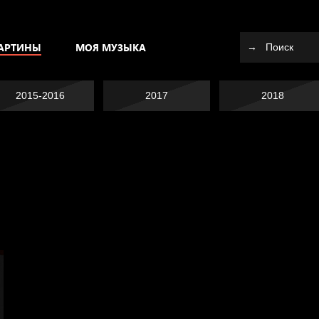
АРТИНЫ
МОЯ МУЗЫКА
2015-2016
2017
2018
Я это не я
Темный лес
СМЕРШ
Разум осветил
Полудруг