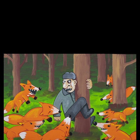
Свинтиликтуалы
Родина знает
Разум осветил
Престол
Пора творить добро
Полудруг