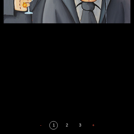
Разум осветил
Престол
Пора творить добро
Полудруг
Охота на человека
Родина знает
Отцы
-
1
2
3
+