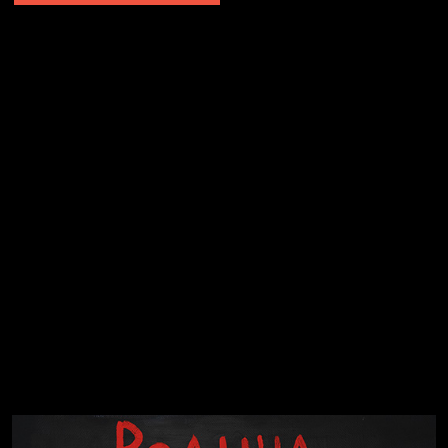
Явка провалена
Я это не я
Чертовщина в голове
Хватит отвлекать
Темный лес
Схема сборки кота
Спящий кот
СМЕРШ