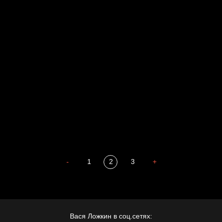
Голова
Воздух свободы
Внутренний мир
Весна
А у нас в квартире газ
Бойцы невидимого фронта
Бдительность
Попытка заняться спортом №4
-
1
2
3
+
Вася Ложкин в соц.сетях: