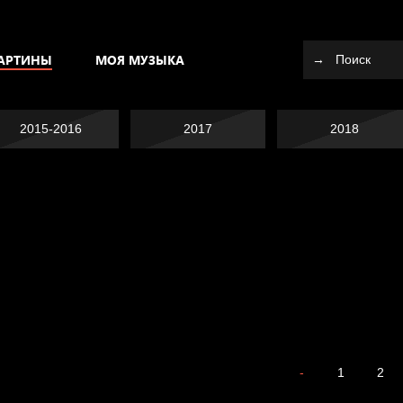
АРТИНЫ
МОЯ МУЗЫКА
2015-2016
2017
2018
Попытка заняться
Попытка заняться
спортом №10
Смотри, как все
спортом №9
За счастьем
похорошело
-
1
2