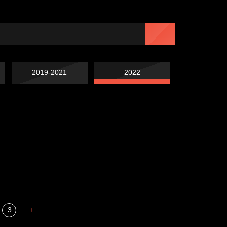
2019-2021
2022
Попытка заняться
Попытка заняться
спортом №7
Russian Federation
спортом №6
Мизантроп
3
+