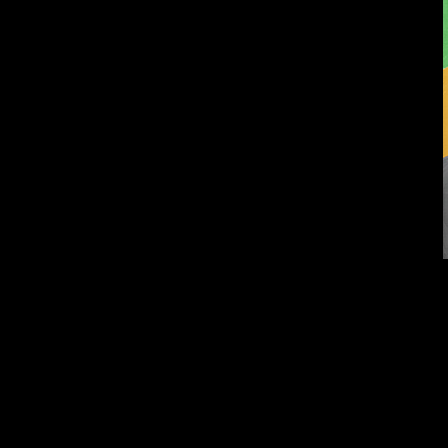
Попытка заняться
Смотри, как все
спортом №9